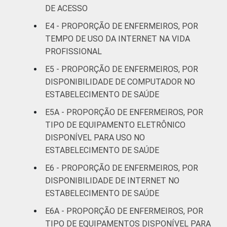
41 anos ou
72
DE ACESSO
mais
E4 - PROPORÇÃO DE ENFERMEIROS, POR
LOCALIZAÇÃO
Capital
86
TEMPO DE USO DA INTERNET NA VIDA
PROFISSIONAL
Interior
77
E5 - PROPORÇÃO DE ENFERMEIROS, POR
DISPONIBILIDADE DE COMPUTADOR NO
1
Base: 2.037 enfermeiros. Dados coletados
ESTABELECIMENTO DE SAÚDE
entre setembro de 2014 e março de 2015.
E5A - PROPORÇÃO DE ENFERMEIROS, POR
Fonte: NIC.br - set 2014 / mar 2015
TIPO DE EQUIPAMENTO ELETRÔNICO
DISPONÍVEL PARA USO NO
ESTABELECIMENTO DE SAÚDE
E6 - PROPORÇÃO DE ENFERMEIROS, POR
DISPONIBILIDADE DE INTERNET NO
ESTABELECIMENTO DE SAÚDE
E6A - PROPORÇÃO DE ENFERMEIROS, POR
TIPO DE EQUIPAMENTOS DISPONÍVEL PARA