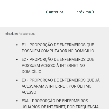
76
ESTABELECIMENTO
internação
anterior
próxima
Com
internação
78
(até 50
leitos)
Indicadores Relacionados
Com
E1 - PROPORÇÃO DE ENFERMEIROS QUE
internação
POSSUEM COMPUTADOR NO DOMICÍLIO
86
(mais de
E2 - PROPORÇÃO DE ENFERMEIROS QUE
50 leitos)
POSSUEM ACESSO À INTERNET NO
DOMICÍLIO
FAIXA ETÁRIA
Até 30
83
anos
E3 - PROPORÇÃO DE ENFERMEIROS QUE JÁ
ACESSARAM A INTERNET, POR ÚLTIMO
31 a 40
ACESSO
82
anos
E3A - PROPORÇÃO DE ENFERMEIROS
USUÁRIOS DE INTERNET, POR FREQUÊNCIA