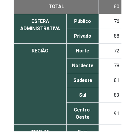
TOTAL
80
ESFERA
Público
76
ADMINISTRATIVA
Privado
88
REGIÃO
Norte
72
Nordeste
78
Sudeste
81
Sul
83
Centro-
91
Oeste
TIPO DE
Sem