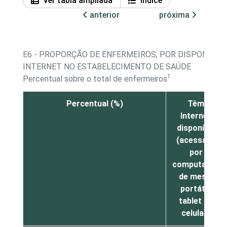
Ver tabla ampliada
Índice
anterior
próxima
E6 - PROPORÇÃO DE ENFERMEIROS, POR DISPONIBILI
INTERNET NO ESTABELECIMENTO DE SAÚDE
1
Percentual sobre o total de enfermeiros
Percentual (%)
Têm
Internet
disponível
(acessada
por
computador
de mesa,
portátil,
tablet ou
celular)