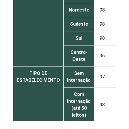
Nordeste
98
2
Sudeste
98
2
Sul
98
2
Centro-
96
4
Oeste
TIPO DE
Sem
97
3
ESTABELECIMENTO
internação
Com
internação
98
2
(até 50
leitos)