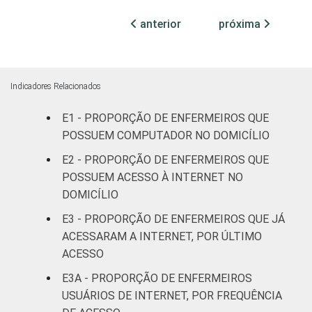
Com
internação
anterior
próxima
99
1
(mais de
50 leitos)
FAIXA ETÁRIA
Até 30
Indicadores Relacionados
97
3
anos
E1 - PROPORÇÃO DE ENFERMEIROS QUE
POSSUEM COMPUTADOR NO DOMICÍLIO
31 a 40
98
2
anos
E2 - PROPORÇÃO DE ENFERMEIROS QUE
POSSUEM ACESSO À INTERNET NO
41 anos ou
DOMICÍLIO
98
2
mais
E3 - PROPORÇÃO DE ENFERMEIROS QUE JÁ
ACESSARAM A INTERNET, POR ÚLTIMO
LOCALIZAÇÃO
Capital
98
2
ACESSO
Interior
97
3
E3A - PROPORÇÃO DE ENFERMEIROS
USUÁRIOS DE INTERNET, POR FREQUÊNCIA
1
Base: 2.037 enfermeiros. Dados coletados