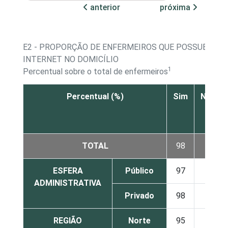
anterior
próxima
E2 - PROPORÇÃO DE ENFERMEIROS QUE POSSUEM AC
INTERNET NO DOMICÍLIO
1
Percentual sobre o total de enfermeiros
Percentual (%)
Sim
Não
TOTAL
98
2
ESFERA
Público
97
3
ADMINISTRATIVA
Privado
98
2
REGIÃO
Norte
95
5