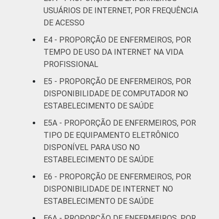
LOCALIZAÇÃO
Capital
19
75
USUÁRIOS DE INTERNET, POR FREQUÊNCIA
DE ACESSO
Interior
9
89
E4 - PROPORÇÃO DE ENFERMEIROS, POR
TEMPO DE USO DA INTERNET NA VIDA
1
Base: 1.612 enfermeiros com acesso a
PROFISSIONAL
computador no estabelecimento de saúde.
Respostas estimuladas. Dados coletados
E5 - PROPORÇÃO DE ENFERMEIROS, POR
entre setembro de 2014 e março de 2015.
DISPONIBILIDADE DE COMPUTADOR NO
Fonte: NIC.br - set 2014 / mar 2015
ESTABELECIMENTO DE SAÚDE
E5A - PROPORÇÃO DE ENFERMEIROS, POR
TIPO DE EQUIPAMENTO ELETRÔNICO
DISPONÍVEL PARA USO NO
ESTABELECIMENTO DE SAÚDE
E6 - PROPORÇÃO DE ENFERMEIROS, POR
DISPONIBILIDADE DE INTERNET NO
ESTABELECIMENTO DE SAÚDE
E6A - PROPORÇÃO DE ENFERMEIROS, POR