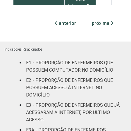
internação
5
94
(até 50
leitos)
anterior
próxima
Com
internação
18
75
(mais de
Indicadores Relacionados
50 leitos)
E1 - PROPORÇÃO DE ENFERMEIROS QUE
FAIXA ETÁRIA
Até 30
POSSUEM COMPUTADOR NO DOMICÍLIO
12
86
anos
E2 - PROPORÇÃO DE ENFERMEIROS QUE
POSSUEM ACESSO À INTERNET NO
31 a 40
7
90
DOMICÍLIO
anos
E3 - PROPORÇÃO DE ENFERMEIROS QUE JÁ
ACESSARAM A INTERNET, POR ÚLTIMO
41 anos ou
20
73
mais
ACESSO
E3A - PROPORÇÃO DE ENFERMEIROS