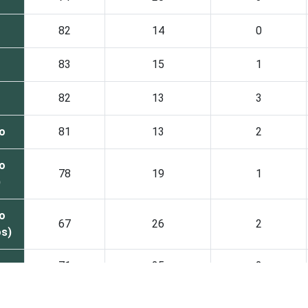
82
14
0
83
15
1
82
13
3
o
81
13
2
o
78
19
1
)
o
67
26
2
os)
71
25
2
80
14
2