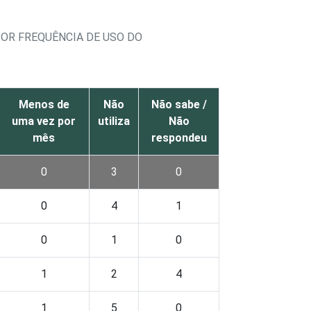
OR FREQUÊNCIA DE USO DO
Menos de
Não
Não sabe /
uma vez por
utiliza
Não
mês
respondeu
0
3
0
0
4
1
0
1
0
1
2
4
1
5
0