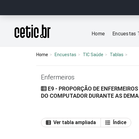
Ir para o conteúdo
Página inicial
Home
Encuestas 
Home
Encuestas
TIC Saúde
Tablas
Enfermeiros
E9 - PROPORÇÃO DE ENFERMEIROS
DO COMPUTADOR DURANTE AS DEMAI
Ver tabla ampliada
Índice