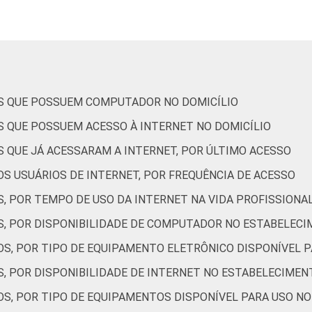
is
74
19
2
80
11
1
73
23
2
OS QUE POSSUEM COMPUTADOR NO DOMICÍLIO
S QUE POSSUEM ACESSO À INTERNET NO DOMICÍLIO
aquelas que não envolvem contato direto com o paciente.
a computador no estabelecimento de saúde. Respostas estimul
S QUE JÁ ACESSARAM A INTERNET, POR ÚLTIMO ACESSO
S USUÁRIOS DE INTERNET, POR FREQUÊNCIA DE ACESSO
, POR TEMPO DE USO DA INTERNET NA VIDA PROFISSIONA
S, POR DISPONIBILIDADE DE COMPUTADOR NO ESTABELECI
OS, POR TIPO DE EQUIPAMENTO ELETRÔNICO DISPONÍVEL 
S, POR DISPONIBILIDADE DE INTERNET NO ESTABELECIMEN
OS, POR TIPO DE EQUIPAMENTOS DISPONÍVEL PARA USO N