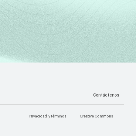
PÁGINA DE CONTA
Contáctenos
Privacidad y términos
Creative Commons