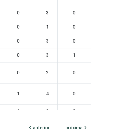
0
3
0
0
1
0
0
3
0
0
3
1
0
2
0
1
4
0
1
2
0
0
4
0
anterior
próxima