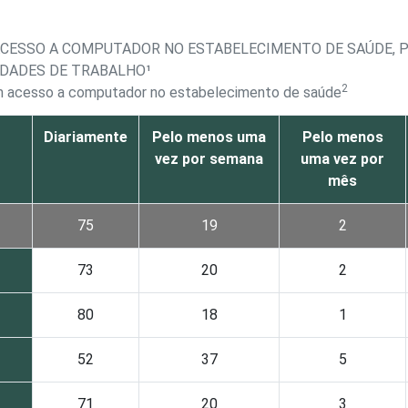
ACESSO A COMPUTADOR NO ESTABELECIMENTO DE SAÚDE, P
DADES DE TRABALHO¹
2
om acesso a computador no estabelecimento de saúde
Diariamente
Pelo menos uma
Pelo menos
vez por semana
uma vez por
mês
75
19
2
73
20
2
80
18
1
52
37
5
71
20
3