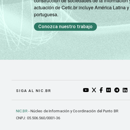
construcción de sociedades de la información 
actuación de Cetic.br incluye América Latina y
portuguesa.
Conozca nuestro trabajo
YOUTUBE DO NIC.BR
TWITTER DO NIC
FACEBOOK DO
FLICKR DO
TELEGR
LI
SIGA AL NIC.BR
NIC.BR
- Núcleo de Información y Coordinación del Punto BR
CNPJ: 05.506.560/0001-36