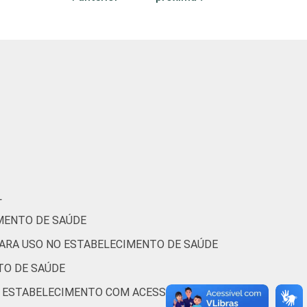
0
3
2
1
6
0
0
1
1
adas. Dados coletados entre setembro de
L
MENTO DE SAÚDE
PARA USO NO ESTABELECIMENTO DE SAÚDE
TO DE SAÚDE
O ESTABELECIMENTO COM ACESSO À