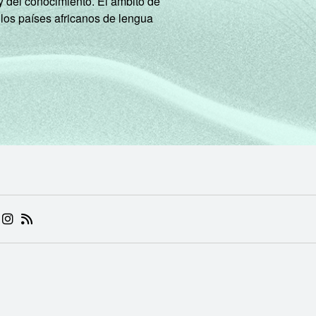
y del conocimiento. El ámbito de
 los países africanos de lengua
 (ABRE EM NOVA ABA)
.BR (ABRE EM NOVA ABA)
 NIC.BR (ABRE EM NOVA ABA)
 NIC.BR (ABRE EM NOVA ABA)
AM DO NIC.BR (ABRE EM NOVA ABA)
NKEDIN DO NIC.BR (ABRE EM NOVA ABA)
INSTAGRAM DO NIC.BR (ABRE EM NOVA ABA)
RSS DO NIC.BR (ABRE EM NOVA ABA)