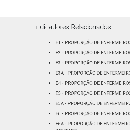
41 anos ou ma
LOCALIZAÇÃO
Capital
Indicadores Relacionados
Interior
E1 - PROPORÇÃO DE ENFERMEIR
E2 - PROPORÇÃO DE ENFERMEIRO
1
As atividades aqui consideradas são 
2
Base: 1.612 enfermeiros com acesso 
E3 - PROPORÇÃO DE ENFERMEIRO
2014 e março de 2015.
E3A - PROPORÇÃO DE ENFERMEIRO
Fonte: NIC.br - set 2014 / mar 2015
E4 - PROPORÇÃO DE ENFERMEIROS
E5 - PROPORÇÃO DE ENFERMEIRO
E5A - PROPORÇÃO DE ENFERMEIR
E6 - PROPORÇÃO DE ENFERMEIRO
E6A - PROPORÇÃO DE ENFERMEIR