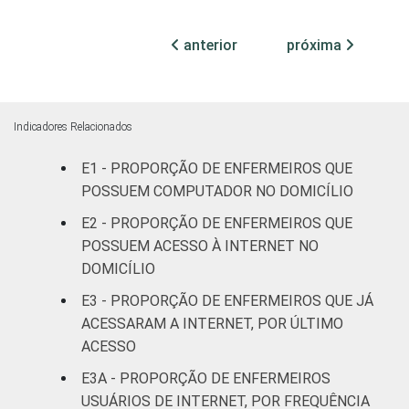
Com
internação
anterior
próxima
72
(até 50
leitos)
Com
Indicadores Relacionados
internação
82
(mais de
E1 - PROPORÇÃO DE ENFERMEIROS QUE
50 leitos)
POSSUEM COMPUTADOR NO DOMICÍLIO
E2 - PROPORÇÃO DE ENFERMEIROS QUE
FAIXA ETÁRIA
Até 30
67
POSSUEM ACESSO À INTERNET NO
anos
DOMICÍLIO
E3 - PROPORÇÃO DE ENFERMEIROS QUE JÁ
31 a 40
73
anos
ACESSARAM A INTERNET, POR ÚLTIMO
ACESSO
41 anos ou
E3A - PROPORÇÃO DE ENFERMEIROS
64
mais
USUÁRIOS DE INTERNET, POR FREQUÊNCIA