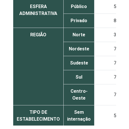
ESFERA
Público
59
ADMINISTRATIVA
Privado
88
REGIÃO
Norte
38
Nordeste
71
Sudeste
78
Sul
75
Centro-
77
Oeste
TIPO DE
Sem
58
ESTABELECIMENTO
internação