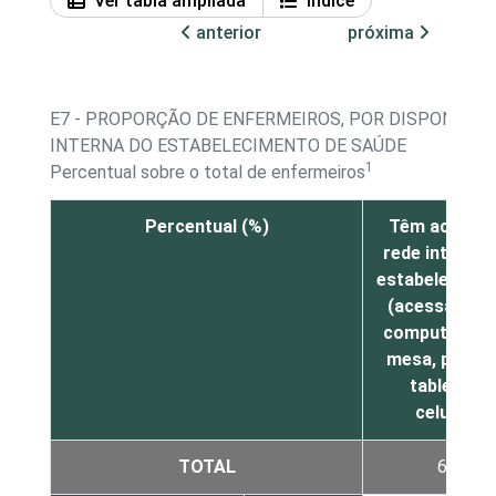
Ver tabla ampliada
Índice
anterior
próxima
E7 - PROPORÇÃO DE ENFERMEIROS, POR DISPONIBILI
INTERNA DO ESTABELECIMENTO DE SAÚDE
1
Percentual sobre o total de enfermeiros
Percentual (%)
Têm acesso 
rede interna 
estabelecime
(acessada p
computador 
mesa, portáti
tablet ou
celular)
TOTAL
69