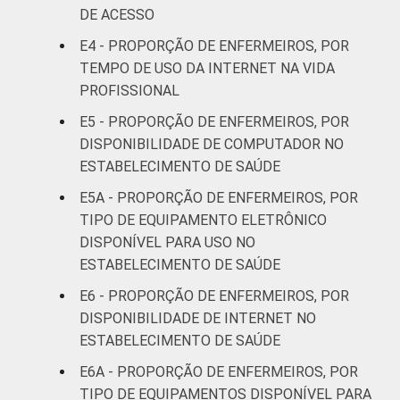
DE ACESSO
Interior
87
13
E4 - PROPORÇÃO DE ENFERMEIROS, POR
TEMPO DE USO DA INTERNET NA VIDA
1
Dados coletados entre setembro de 2014 e
PROFISSIONAL
março de 2015.
2
Base: 1.527 enfermeiros que têm
E5 - PROPORÇÃO DE ENFERMEIROS, POR
computador de mesa à disposição para uso
DISPONIBILIDADE DE COMPUTADOR NO
no estabelecimento de saúde em que
ESTABELECIMENTO DE SAÚDE
trabalha. Dados coletados entre setembro
E5A - PROPORÇÃO DE ENFERMEIROS, POR
de 2014 e março de 2015.
TIPO DE EQUIPAMENTO ELETRÔNICO
3
Base: 442 enfermeiros que têm computador
DISPONÍVEL PARA USO NO
portátil à disposição para uso no
ESTABELECIMENTO DE SAÚDE
estabelecimento de saúde em que trabalha.
Dados coletados entre setembro de 2014 e
E6 - PROPORÇÃO DE ENFERMEIROS, POR
março de 2015.
DISPONIBILIDADE DE INTERNET NO
4
Base: 144 enfermeiros que têm tablet à
ESTABELECIMENTO DE SAÚDE
disposição para uso no estabelecimento de
E6A - PROPORÇÃO DE ENFERMEIROS, POR
saúde em que trabalha. Dados coletados
TIPO DE EQUIPAMENTOS DISPONÍVEL PARA
entre setembro de 2014 e março de 2015.