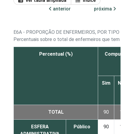
Ver tabla ampliada
Índice
anterior
próxima
E6A - PROPORÇÃO DE ENFERMEIROS, POR TIPO DE 
Percentuais sobre o total de enfermeiros que tem cada
Percentual (%)
Computador
Sim
Não
TOTAL
90
10
ESFERA
Público
90
10
ADMINISTRATIVA