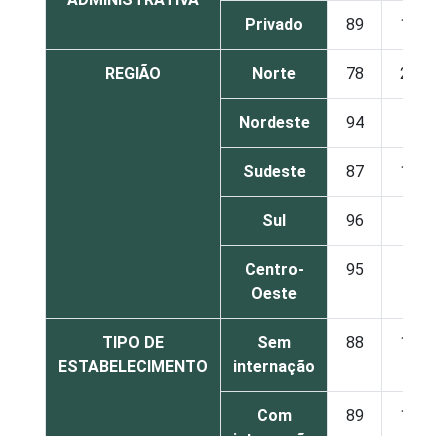
Privado
89
11
REGIÃO
Norte
78
22
Nordeste
94
6
Sudeste
87
13
Sul
96
4
Centro-
95
5
Oeste
TIPO DE
Sem
88
12
ESTABELECIMENTO
internação
Com
89
11
internação