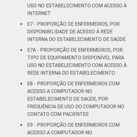
5
USO NO ESTABELECIMENTO COM ACESSO À
Base: 1.233 enfermeiros que têm celular à
disposição para uso no estabelecimento de
INTERNET
saúde em que trabalha. Dados coletados
E7 - PROPORÇÃO DE ENFERMEIROS, POR
entre setembro de 2014 e março de 2015.
DISPONIBILIDADE DE ACESSO À REDE
Fonte: NIC.br - set 2014 / mar 2015
INTERNA DO ESTABELECIMENTO DE SAÚDE
E7A - PROPORÇÃO DE ENFERMEIROS, POR
TIPO DE EQUIPAMENTO DISPONÍVEL PARA
USO NO ESTABELECIMENTO COM ACESSO À
REDE INTERNA DO ESTABELECIMENTO
E8 - PROPORÇÃO DE ENFERMEIROS COM
ACESSO A COMPUTADOR NO
ESTABELECIMENTO DE SAÚDE, POR
FREQUÊNCIA DE USO DO COMPUTADOR NO
CONTATO COM PACIENTES
E9 - PROPORÇÃO DE ENFERMEIROS COM
ACESSO A COMPUTADOR NO