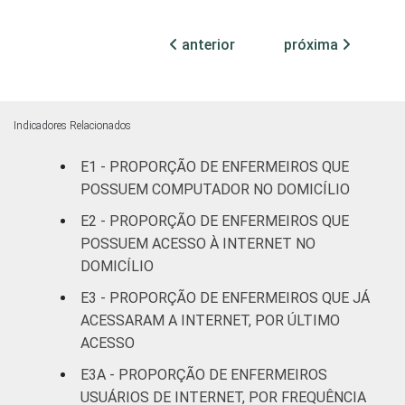
(até 50
leitos)
anterior
próxima
Com
92
8
internação
(mais de
Indicadores Relacionados
50 leitos)
E1 - PROPORÇÃO DE ENFERMEIROS QUE
FAIXA ETÁRIA
POSSUEM COMPUTADOR NO DOMICÍLIO
Até 30
86
14
anos
E2 - PROPORÇÃO DE ENFERMEIROS QUE
POSSUEM ACESSO À INTERNET NO
31 a 40
90
10
DOMICÍLIO
anos
E3 - PROPORÇÃO DE ENFERMEIROS QUE JÁ
ACESSARAM A INTERNET, POR ÚLTIMO
41 anos ou
94
6
ACESSO
mais
E3A - PROPORÇÃO DE ENFERMEIROS
LOCALIZAÇÃO
Capital
94
6
USUÁRIOS DE INTERNET, POR FREQUÊNCIA