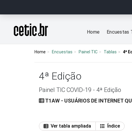
Ir para o conteúdo
Página inicial
Home
Encuestas 
Home
Encuestas
Painel TIC
Tablas
4ª E
4ª Edição
Painel TIC COVID-19 - 4ª Edição
T1AW - USUÁRIOS DE INTERNET Q
Ver tabla ampliada
Índice