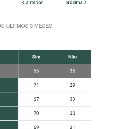
anterior
próxima
S ÚLTIMOS 3 MESES
Sim
Não
65
35
71
29
67
33
70
30
69
31