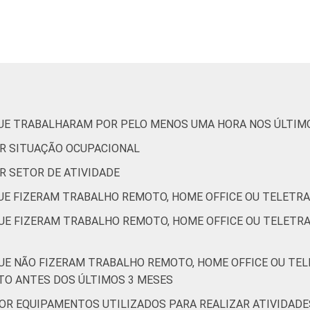
De 45 a 59 anos
De 60 anos ou mais
AB
QUE TRABALHARAM POR PELO MENOS UMA HORA NOS ÚLTIM
C
OR SITUAÇÃO OCUPACIONAL
DE
OR SETOR DE ATIVIDADE
QUE FIZERAM TRABALHO REMOTO, HOME OFFICE OU TELETR
de Estudos para o Desenvolvimento da Sociedade da Informação (
9 - Edição 4.
QUE FIZERAM TRABALHO REMOTO, HOME OFFICE OU TELET
QUE NÃO FIZERAM TRABALHO REMOTO, HOME OFFICE OU TE
TO ANTES DOS ÚLTIMOS 3 MESES
POR EQUIPAMENTOS UTILIZADOS PARA REALIZAR ATIVIDAD