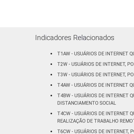
Indicadores Relacionados
CLASSE SOCIAL
T1AW - USUÁRIOS DE INTERNET 
T2W - USUÁRIOS DE INTERNET, P
T3W - USUÁRIOS DE INTERNET, P
T4AW - USUÁRIOS DE INTERNET 
Fonte: CGI.br/NIC.br, Centro Regional 
Internet no Brasil - Painel TIC COVID-1
T4BW - USUÁRIOS DE INTERNET 
DISTANCIAMENTO SOCIAL
T4CW - USUÁRIOS DE INTERNET 
REALIZAÇÃO DE TRABALHO REMO
T6CW - USUÁRIOS DE INTERNET, 