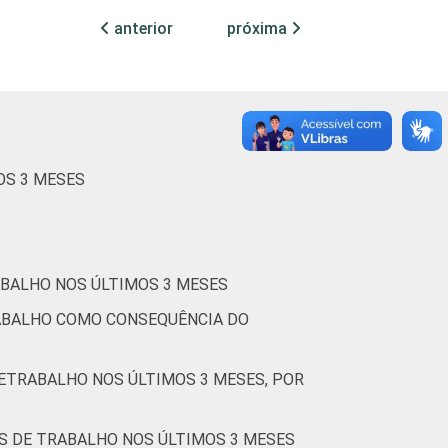
anterior
próxima
62
38
68
32
79
21
OS 3 MESES
67
33
51
49
ABALHO NOS ÚLTIMOS 3 MESES
Cetic.br), Pesquisa on-line com usuários de
RABALHO COMO CONSEQUÊNCIA DO
LETRABALHO NOS ÚLTIMOS 3 MESES, POR
ES DE TRABALHO NOS ÚLTIMOS 3 MESES