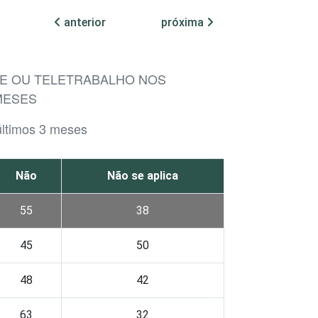
anterior
próxima
CE OU TELETRABALHO NOS
MESES
últimos 3 meses
Não
Não se aplica
55
38
45
50
48
42
63
32