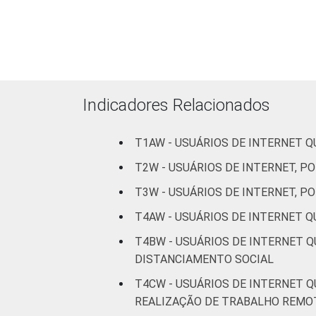
Indicadores Relacionados
CLASSE SOCIAL
T1AW - USUÁRIOS DE INTERNET 
T2W - USUÁRIOS DE INTERNET, P
T3W - USUÁRIOS DE INTERNET, P
T4AW - USUÁRIOS DE INTERNET 
Fonte: CGI.br/NIC.br, Centro Regional 
T4BW - USUÁRIOS DE INTERNET 
Internet no Brasil - Painel TIC COVID-1
DISTANCIAMENTO SOCIAL
T4CW - USUÁRIOS DE INTERNET 
REALIZAÇÃO DE TRABALHO REMO