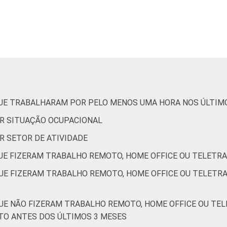
De 35 a 44 anos
9
De 45 a 59 anos
9
De 60 anos ou mais
5
AB
8
QUE TRABALHARAM POR PELO MENOS UMA HORA NOS ÚLTIM
C
8
OR SITUAÇÃO OCUPACIONAL
OR SETOR DE ATIVIDADE
DE
9
QUE FIZERAM TRABALHO REMOTO, HOME OFFICE OU TELETR
de Estudos para o Desenvolvimento da Sociedade da Informação (
QUE FIZERAM TRABALHO REMOTO, HOME OFFICE OU TELET
9 - Edição 4.
QUE NÃO FIZERAM TRABALHO REMOTO, HOME OFFICE OU TE
TO ANTES DOS ÚLTIMOS 3 MESES