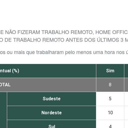
UE NÃO FIZERAM TRABALHO REMOTO, HOME OFFI
ÃO DE TRABALHO REMOTO ANTES DOS ÚLTIMOS 3 
anos ou mais que trabalharam pelo menos uma hora nos 
ntual (%)
Sim
OTAL
8
Sudeste
5
Nordeste
10
Sul
4