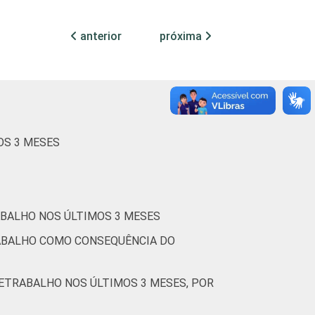
54
37
anterior
próxima
52
39
60
36
26
66
OS 3 MESES
59
33
75
16
ABALHO NOS ÚLTIMOS 3 MESES
Cetic.br), Pesquisa on-line com usuários de
RABALHO COMO CONSEQUÊNCIA DO
LETRABALHO NOS ÚLTIMOS 3 MESES, POR