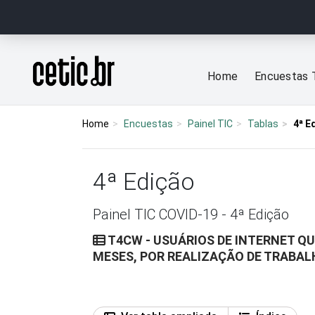
Ir para o conteúdo
Página inicial
Home
Encuestas 
Home
Encuestas
Painel TIC
Tablas
4ª E
4ª Edição
Painel TIC COVID-19 - 4ª Edição
T4CW - USUÁRIOS DE INTERNET Q
MESES, POR REALIZAÇÃO DE TRABA