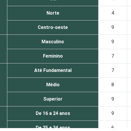
Norte
4
Centro-oeste
9
Masculino
9
Feminino
7
Até Fundamental
7
Médio
8
Superior
9
De 16 a 24 anos
9
De 25 a 34 anos
6