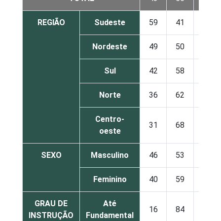
REGIÃO
Sudeste
59
41
0
Nordeste
49
50
1
Sul
42
58
0
Norte
36
62
3
Centro-
31
68
1
oeste
SEXO
Masculino
46
53
1
Feminino
40
59
1
GRAU DE
Até
16
84
0
INSTRUÇÃO
Fundamental