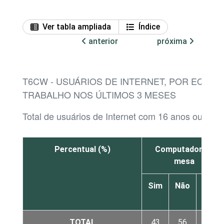
Ver tabla ampliada
Índice
anterior
próxima
T6CW - USUÁRIOS DE INTERNET, POR EQUIP
TRABALHO NOS ÚLTIMOS 3 MESES
Total de usuários de Internet com 16 anos ou mai
Percentual (%)
Computador de
mesa
Sim
Não
Não
sabe
TOTAL
43
56
1