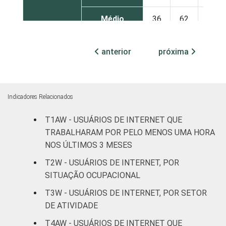
Médio
36
62
2
Superior
55
45
0
anterior
próxima
FAIXA
De 16 a 24
38
61
1
ETÁRIA
anos
Indicadores Relacionados
De 25 a 34
41
59
0
anos
T1AW - USUÁRIOS DE INTERNET QUE
TRABALHARAM POR PELO MENOS UMA HORA
De 35 a 44
NOS ÚLTIMOS 3 MESES
46
54
1
anos
T2W - USUÁRIOS DE INTERNET, POR
SITUAÇÃO OCUPACIONAL
De 45 a 59
46
52
2
anos
T3W - USUÁRIOS DE INTERNET, POR SETOR
DE ATIVIDADE
De 60 anos
45
55
0
T4AW - USUÁRIOS DE INTERNET QUE