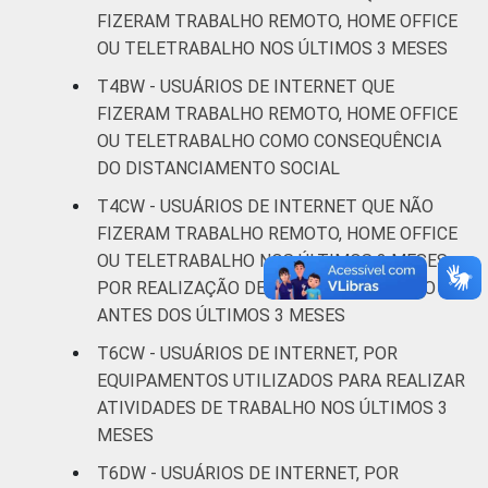
ou mais
FIZERAM TRABALHO REMOTO, HOME OFFICE
OU TELETRABALHO NOS ÚLTIMOS 3 MESES
CLASSE
AB
62
38
0
SOCIAL
T4BW - USUÁRIOS DE INTERNET QUE
C
32
68
0
FIZERAM TRABALHO REMOTO, HOME OFFICE
OU TELETRABALHO COMO CONSEQUÊNCIA
DE
14
80
5
DO DISTANCIAMENTO SOCIAL
T4CW - USUÁRIOS DE INTERNET QUE NÃO
Fonte: CGI.br/NIC.br, Centro Regional de
FIZERAM TRABALHO REMOTO, HOME OFFICE
Estudos para o Desenvolvimento da
OU TELETRABALHO NOS ÚLTIMOS 3 MESES,
Sociedade da Informação (Cetic.br),
POR REALIZAÇÃO DE TRABALHO REMOTO
Pesquisa on-line com usuários de Internet no
ANTES DOS ÚLTIMOS 3 MESES
Brasil - Painel TIC COVID-19 - Edição 4.
T6CW - USUÁRIOS DE INTERNET, POR
EQUIPAMENTOS UTILIZADOS PARA REALIZAR
ATIVIDADES DE TRABALHO NOS ÚLTIMOS 3
MESES
T6DW - USUÁRIOS DE INTERNET, POR