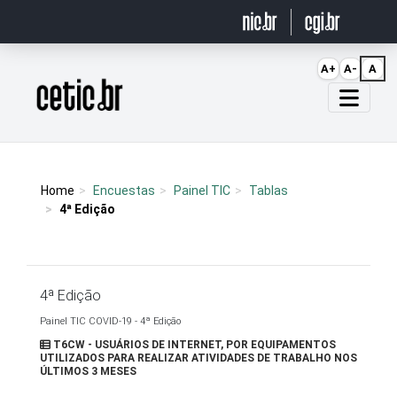
Ir para o conteúdo
A+
A-
A
Página inicial
Home
Encuestas
Painel TIC
Tablas
4ª Edição
4ª Edição
Painel TIC COVID-19 - 4ª Edição
T6CW - USUÁRIOS DE INTERNET, POR EQUIPAMENTOS
UTILIZADOS PARA REALIZAR ATIVIDADES DE TRABALHO NOS
ÚLTIMOS 3 MESES