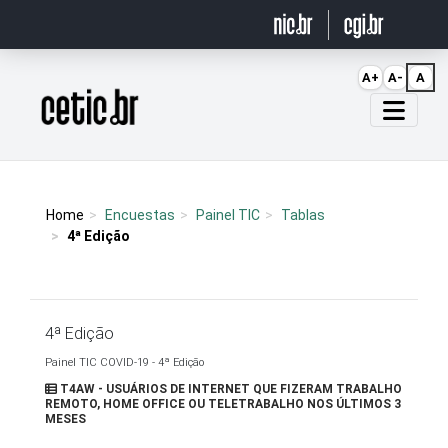
Ir para o conteúdo
A+
A-
A
Página inicial
Home
Encuestas
Painel TIC
Tablas
4ª Edição
4ª Edição
Painel TIC COVID-19 - 4ª Edição
T4AW - USUÁRIOS DE INTERNET QUE FIZERAM TRABALHO
REMOTO, HOME OFFICE OU TELETRABALHO NOS ÚLTIMOS 3
MESES