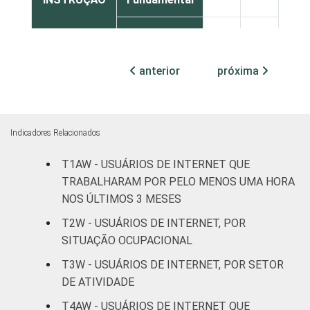
Médio
31
69
Superior
61
39
anterior
próxima
FAIXA
De 16 a 24
37
63
ETÁRIA
anos
Indicadores Relacionados
De 25 a 34
38
62
T1AW - USUÁRIOS DE INTERNET QUE
anos
TRABALHARAM POR PELO MENOS UMA HORA
NOS ÚLTIMOS 3 MESES
De 35 a 44
37
63
anos
T2W - USUÁRIOS DE INTERNET, POR
SITUAÇÃO OCUPACIONAL
De 45 a 59
39
61
T3W - USUÁRIOS DE INTERNET, POR SETOR
anos
DE ATIVIDADE
De 60 anos
T4AW - USUÁRIOS DE INTERNET QUE