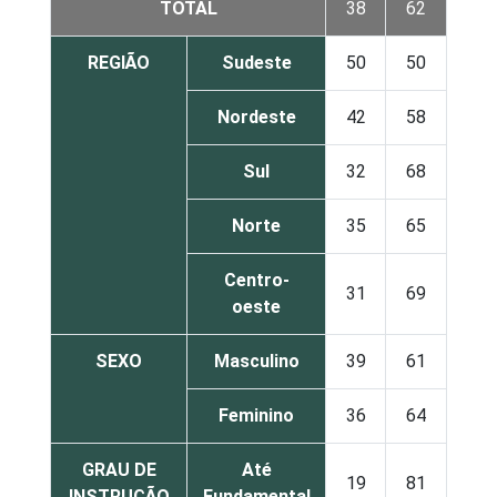
TOTAL
38
62
REGIÃO
Sudeste
50
50
Nordeste
42
58
Sul
32
68
Norte
35
65
Centro-
31
69
oeste
SEXO
Masculino
39
61
Feminino
36
64
GRAU DE
Até
19
81
INSTRUÇÃO
Fundamental