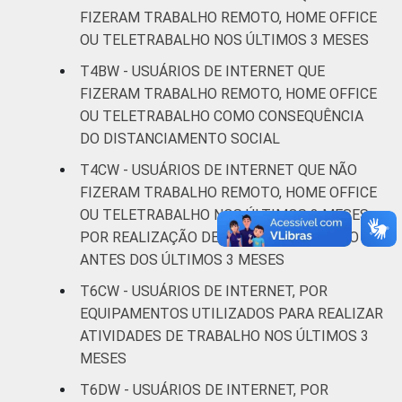
36
64
ou mais
FIZERAM TRABALHO REMOTO, HOME OFFICE
OU TELETRABALHO NOS ÚLTIMOS 3 MESES
CLASSE
AB
66
34
T4BW - USUÁRIOS DE INTERNET QUE
SOCIAL
FIZERAM TRABALHO REMOTO, HOME OFFICE
C
33
67
OU TELETRABALHO COMO CONSEQUÊNCIA
DO DISTANCIAMENTO SOCIAL
DE
16
84
T4CW - USUÁRIOS DE INTERNET QUE NÃO
Fonte: CGI.br/NIC.br, Centro Regional de
FIZERAM TRABALHO REMOTO, HOME OFFICE
Estudos para o Desenvolvimento da
OU TELETRABALHO NOS ÚLTIMOS 3 MESES,
Sociedade da Informação (Cetic.br),
POR REALIZAÇÃO DE TRABALHO REMOTO
Pesquisa on-line com usuários de Internet no
ANTES DOS ÚLTIMOS 3 MESES
Brasil - Painel TIC COVID-19 - Edição 4.
T6CW - USUÁRIOS DE INTERNET, POR
EQUIPAMENTOS UTILIZADOS PARA REALIZAR
ATIVIDADES DE TRABALHO NOS ÚLTIMOS 3
MESES
T6DW - USUÁRIOS DE INTERNET, POR