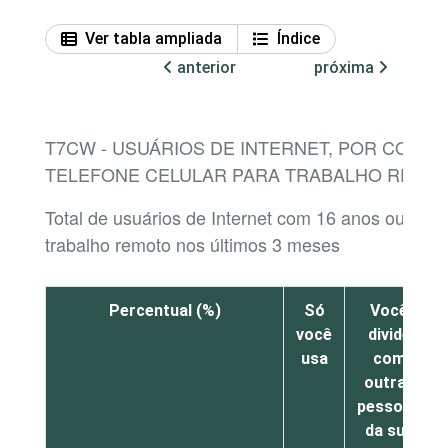
Ver tabla ampliada
Índice
anterior
próxima
T7CW - USUÁRIOS DE INTERNET, POR CONDI
TELEFONE CELULAR PARA TRABALHO REMO
Total de usuários de Internet com 16 anos ou mai
trabalho remoto nos últimos 3 meses
Percentual (%)
Só
Você
você
divide
usa
com
outras
pessoas
da sua