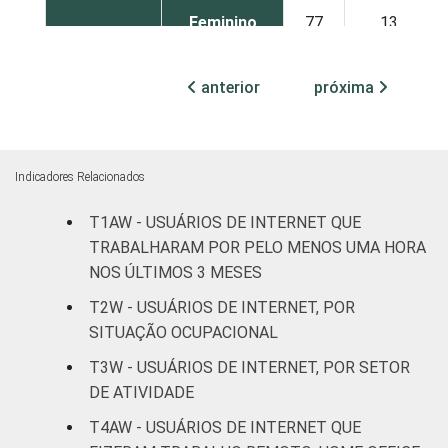
Feminino
77
13
GRAU DE
Até
80
17
anterior
próxima
INSTRUÇÃO
Fundamental
Médio
82
12
Indicadores Relacionados
Superior
82
7
T1AW - USUÁRIOS DE INTERNET QUE
FAIXA
De 16 a 24
TRABALHARAM POR PELO MENOS UMA HORA
74
14
ETÁRIA
anos
NOS ÚLTIMOS 3 MESES
T2W - USUÁRIOS DE INTERNET, POR
De 25 a 34
80
12
SITUAÇÃO OCUPACIONAL
anos
T3W - USUÁRIOS DE INTERNET, POR SETOR
De 35 a 44
DE ATIVIDADE
82
10
anos
T4AW - USUÁRIOS DE INTERNET QUE