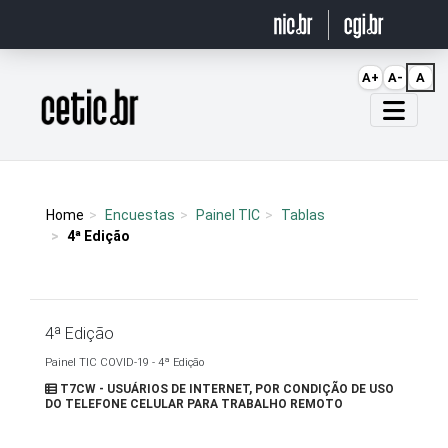
Ir para o conteúdo
A+
A-
A
Página inicial
Home
Encuestas
Painel TIC
Tablas
4ª Edição
4ª Edição
Painel TIC COVID-19 - 4ª Edição
T7CW - USUÁRIOS DE INTERNET, POR CONDIÇÃO DE USO
DO TELEFONE CELULAR PARA TRABALHO REMOTO