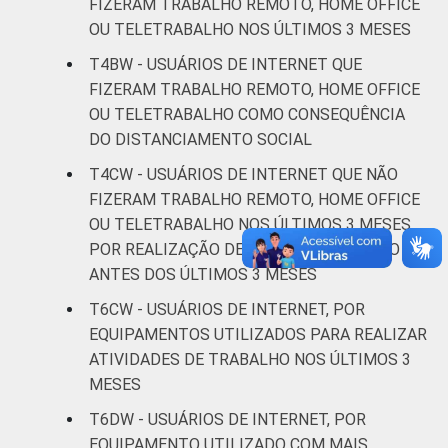
FIZERAM TRABALHO REMOTO, HOME OFFICE
De 45 a 59
81
10
OU TELETRABALHO NOS ÚLTIMOS 3 MESES
anos
T4BW - USUÁRIOS DE INTERNET QUE
De 60 anos
FIZERAM TRABALHO REMOTO, HOME OFFICE
90
6
ou mais
OU TELETRABALHO COMO CONSEQUÊNCIA
DO DISTANCIAMENTO SOCIAL
CLASSE
AB
82
8
T4CW - USUÁRIOS DE INTERNET QUE NÃO
SOCIAL
FIZERAM TRABALHO REMOTO, HOME OFFICE
C
79
12
OU TELETRABALHO NOS ÚLTIMOS 3 MESES,
POR REALIZAÇÃO DE TRABALHO REMOTO
DE
85
11
ANTES DOS ÚLTIMOS 3 MESES
T6CW - USUÁRIOS DE INTERNET, POR
Fonte: CGI.br/NIC.br, Centro Regional de
Estudos para o Desenvolvimento da
EQUIPAMENTOS UTILIZADOS PARA REALIZAR
Sociedade da Informação (Cetic.br),
ATIVIDADES DE TRABALHO NOS ÚLTIMOS 3
Pesquisa on-line com usuários de Internet no
MESES
Brasil - Painel TIC COVID-19 - Edição 4.
T6DW - USUÁRIOS DE INTERNET, POR
EQUIPAMENTO UTILIZADO COM MAIS