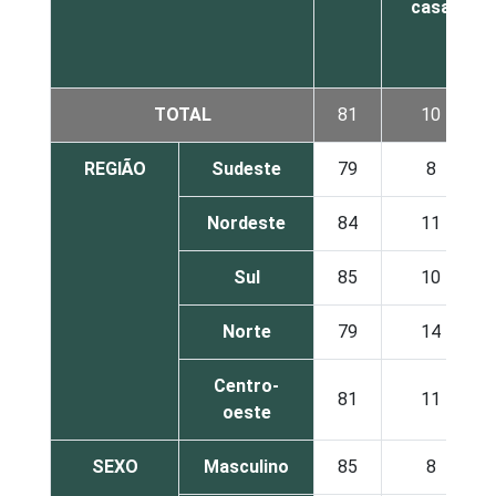
casa
TOTAL
81
10
REGIÃO
Sudeste
79
8
Nordeste
84
11
Sul
85
10
Norte
79
14
Centro-
81
11
oeste
SEXO
Masculino
85
8