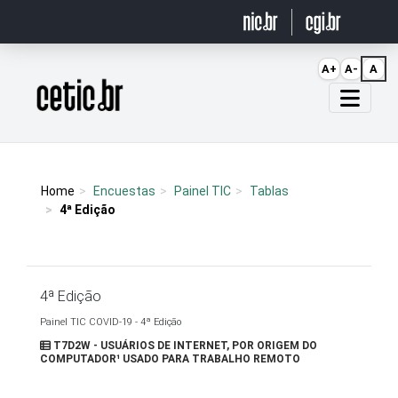
Ir para o conteúdo
A+
A-
A
Página inicial
Home
Encuestas
Painel TIC
Tablas
4ª Edição
4ª Edição
Painel TIC COVID-19 - 4ª Edição
T7D2W - USUÁRIOS DE INTERNET, POR ORIGEM DO
COMPUTADOR¹ USADO PARA TRABALHO REMOTO