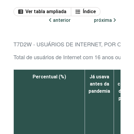
Ver tabla ampliada
Índice
anterior
próxima
T7D2W - USUÁRIOS DE INTERNET, POR OR
Total de usuários de Internet com 16 anos ou mai
Percentual (%)
Já usava
Foi
antes da
compr
pandemia
durant
pande