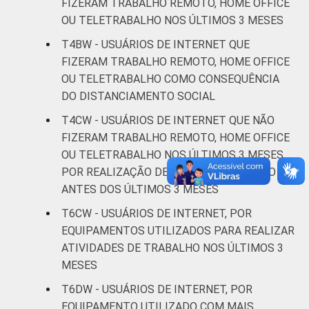
FIZERAM TRABALHO REMOTO, HOME OFFICE
OU TELETRABALHO NOS ÚLTIMOS 3 MESES
De 60 anos
48
1
ou mais
T4BW - USUÁRIOS DE INTERNET QUE
FIZERAM TRABALHO REMOTO, HOME OFFICE
CLASSE
AB
59
11
OU TELETRABALHO COMO CONSEQUÊNCIA
SOCIAL
DO DISTANCIAMENTO SOCIAL
C
38
5
T4CW - USUÁRIOS DE INTERNET QUE NÃO
FIZERAM TRABALHO REMOTO, HOME OFFICE
DE
32
2
OU TELETRABALHO NOS ÚLTIMOS 3 MESES,
POR REALIZAÇÃO DE TRABALHO REMOTO
Fonte: CGI.br/NIC.br, Centro Regional de
ANTES DOS ÚLTIMOS 3 MESES
Estudos para o Desenvolvimento da
Sociedade da Informação (Cetic.br),
T6CW - USUÁRIOS DE INTERNET, POR
Pesquisa on-line com usuários de Internet no
EQUIPAMENTOS UTILIZADOS PARA REALIZAR
Brasil - Painel TIC COVID-19 - Edição 4.
ATIVIDADES DE TRABALHO NOS ÚLTIMOS 3
¹ Considera-se computador o notebook, o
MESES
computador de mesa ou desktop e o tablet.
T6DW - USUÁRIOS DE INTERNET, POR
EQUIPAMENTO UTILIZADO COM MAIS