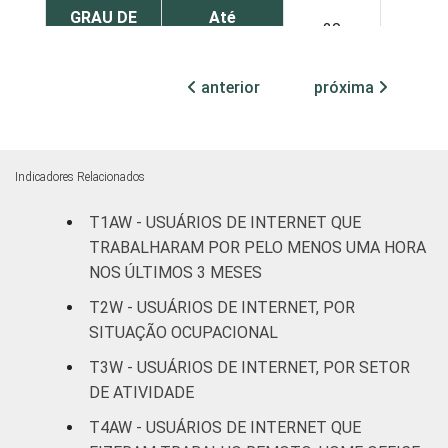
GRAU DE
Até
20
2
INSTRUÇÃO
Fundamental
anterior
próxima
Médio
41
7
Superior
58
9
Indicadores Relacionados
FAIXA
De 16 a 24
41
8
ETÁRIA
anos
T1AW - USUÁRIOS DE INTERNET QUE
TRABALHARAM POR PELO MENOS UMA HORA
De 25 a 34
NOS ÚLTIMOS 3 MESES
46
9
anos
T2W - USUÁRIOS DE INTERNET, POR
SITUAÇÃO OCUPACIONAL
De 35 a 44
49
10
anos
T3W - USUÁRIOS DE INTERNET, POR SETOR
DE ATIVIDADE
De 45 a 59
49
5
T4AW - USUÁRIOS DE INTERNET QUE
anos