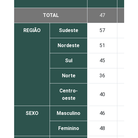
TOTAL
47
7
REGIÃO
Sudeste
57
9
Nordeste
51
8
Sul
45
6
Norte
36
12
Centro-
40
4
oeste
SEXO
Masculino
46
8
Feminino
48
6