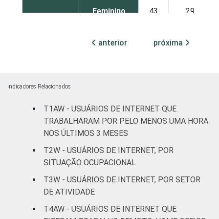
Feminino
43
29
GRAU DE
Até
19
11
anterior
próxima
INSTRUÇÃO
Fundamental
Médio
41
23
Indicadores Relacionados
Superior
65
30
T1AW - USUÁRIOS DE INTERNET QUE
FAIXA
De 16 a 24
TRABALHARAM POR PELO MENOS UMA HORA
44
23
ETÁRIA
anos
NOS ÚLTIMOS 3 MESES
T2W - USUÁRIOS DE INTERNET, POR
De 25 a 34
50
19
SITUAÇÃO OCUPACIONAL
anos
T3W - USUÁRIOS DE INTERNET, POR SETOR
De 35 a 44
DE ATIVIDADE
55
28
anos
T4AW - USUÁRIOS DE INTERNET QUE