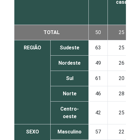
casa
TOTAL
50
25
REGIÃO
Sudeste
63
25
Nordeste
49
26
Sul
61
20
Norte
46
28
Centro-
42
25
oeste
SEXO
Masculino
57
22