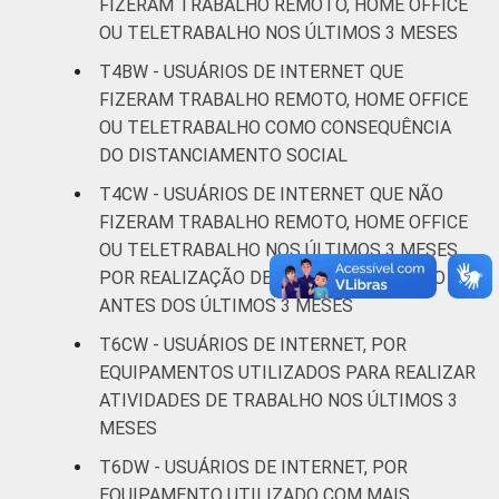
FIZERAM TRABALHO REMOTO, HOME OFFICE
De 45 a 59
48
32
OU TELETRABALHO NOS ÚLTIMOS 3 MESES
anos
T4BW - USUÁRIOS DE INTERNET QUE
De 60 anos
FIZERAM TRABALHO REMOTO, HOME OFFICE
56
19
ou mais
OU TELETRABALHO COMO CONSEQUÊNCIA
DO DISTANCIAMENTO SOCIAL
CLASSE
AB
69
27
T4CW - USUÁRIOS DE INTERNET QUE NÃO
SOCIAL
FIZERAM TRABALHO REMOTO, HOME OFFICE
C
38
25
OU TELETRABALHO NOS ÚLTIMOS 3 MESES,
POR REALIZAÇÃO DE TRABALHO REMOTO
DE
23
18
ANTES DOS ÚLTIMOS 3 MESES
T6CW - USUÁRIOS DE INTERNET, POR
Fonte: CGI.br/NIC.br, Centro Regional de
Estudos para o Desenvolvimento da
EQUIPAMENTOS UTILIZADOS PARA REALIZAR
Sociedade da Informação (Cetic.br),
ATIVIDADES DE TRABALHO NOS ÚLTIMOS 3
Pesquisa on-line com usuários de Internet no
MESES
Brasil - Painel TIC COVID-19 - Edição 4.
T6DW - USUÁRIOS DE INTERNET, POR
¹ Considera-se computador o notebook, o
EQUIPAMENTO UTILIZADO COM MAIS