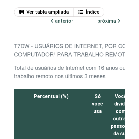
Ver tabla ampliada
Índice
anterior
próxima
T7DW - USUÁRIOS DE INTERNET, POR CONDI
COMPUTADOR¹ PARA TRABALHO REMOTO
Total de usuários de Internet com 16 anos ou mai
trabalho remoto nos últimos 3 meses
Percentual (%)
Só
Você
você
divide
usa
com
outras
pessoas
da sua