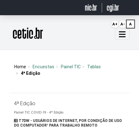
Ir para o conteúdo
A+
A-
A
Página inicial
Home
Encuestas
Painel TIC
Tablas
4ª Edição
4ª Edição
Painel TIC COVID-19 - 4ª Edição
T7DW - USUÁRIOS DE INTERNET, POR CONDIÇÃO DE USO
DO COMPUTADOR¹ PARA TRABALHO REMOTO