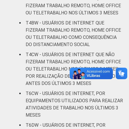
De 60 anos
FIZERAM TRABALHO REMOTO, HOME OFFICE
75
25
ou mais
OU TELETRABALHO NOS ÚLTIMOS 3 MESES
T4BW - USUÁRIOS DE INTERNET QUE
CLASSE
AB
79
21
FIZERAM TRABALHO REMOTO, HOME OFFICE
SOCIAL
OU TELETRABALHO COMO CONSEQUÊNCIA
C
80
20
DO DISTANCIAMENTO SOCIAL
DE
81
19
T4CW - USUÁRIOS DE INTERNET QUE NÃO
FIZERAM TRABALHO REMOTO, HOME OFFICE
OU TELETRABALHO NOS ÚLTIMOS 3 MESES,
Fonte: CGI.br/NIC.br, Centro Regional de
POR REALIZAÇÃO DE TRABALHO REMOTO
Estudos para o Desenvolvimento da
Sociedade da Informação (Cetic.br),
ANTES DOS ÚLTIMOS 3 MESES
Pesquisa on-line com usuários de Internet no
T6CW - USUÁRIOS DE INTERNET, POR
Brasil - Painel TIC COVID-19 - Edição 4.
EQUIPAMENTOS UTILIZADOS PARA REALIZAR
ATIVIDADES DE TRABALHO NOS ÚLTIMOS 3
MESES
T6DW - USUÁRIOS DE INTERNET, POR