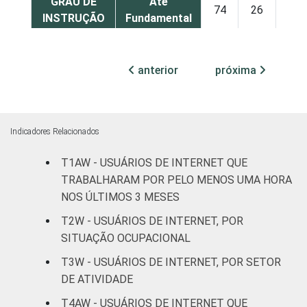
GRAU DE
Até
74
26
INSTRUÇÃO
Fundamental
Médio
81
19
anterior
próxima
Superior
81
19
FAIXA
De 16 a 24
79
21
Indicadores Relacionados
ETÁRIA
anos
T1AW - USUÁRIOS DE INTERNET QUE
De 25 a 34
85
15
TRABALHARAM POR PELO MENOS UMA HORA
anos
NOS ÚLTIMOS 3 MESES
De 35 a 44
T2W - USUÁRIOS DE INTERNET, POR
81
19
anos
SITUAÇÃO OCUPACIONAL
T3W - USUÁRIOS DE INTERNET, POR SETOR
De 45 a 59
79
21
DE ATIVIDADE
anos
T4AW - USUÁRIOS DE INTERNET QUE