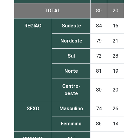
TOTAL
80
20
REGIÃO
Sudeste
84
16
Nordeste
79
21
Sul
72
28
Norte
81
19
Centro-
80
20
oeste
SEXO
Masculino
74
26
Feminino
86
14