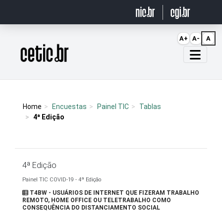
Ir para o conteúdo
A+
A-
A
Página inicial
Home
Encuestas
Painel TIC
Tablas
4ª Edição
4ª Edição
Painel TIC COVID-19 - 4ª Edição
T4BW - USUÁRIOS DE INTERNET QUE FIZERAM TRABALHO
REMOTO, HOME OFFICE OU TELETRABALHO COMO
CONSEQUÊNCIA DO DISTANCIAMENTO SOCIAL