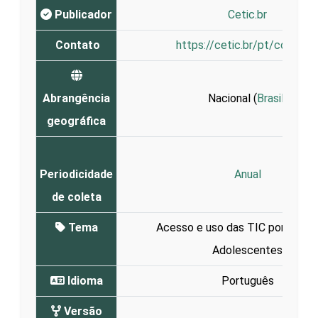
Publicador
Cetic.br
Contato
https://cetic.br/pt/contato
Abrangência
Nacional (
Brasil
)
geográfica
Periodicidade
Anual
de coleta
Tema
Acesso e uso das TIC por Crianç
Adolescentes
Idioma
Português
Versão