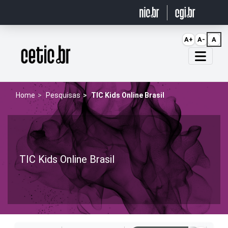
Ir para o conteúdo
A+
A-
A
Página inicial
Home
Pesquisas
TIC Kids Online Brasil
TIC Kids Online Brasil