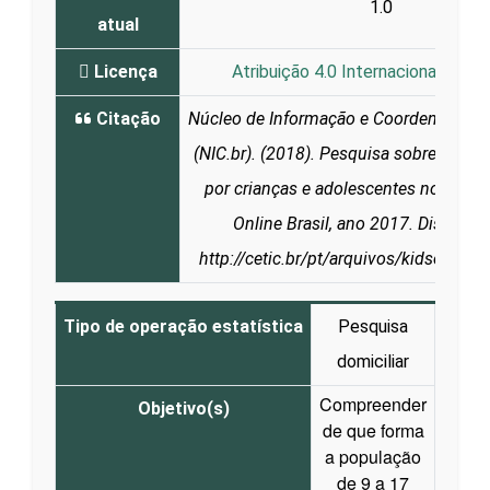
1.0
atual
Licença
Atribuição 4.0 Internacional (CC B
Citação
Núcleo de Informação e Coordenação 
(NIC.br). (2018). Pesquisa sobre o uso 
por crianças e adolescentes no Brasil
Online Brasil, ano 2017. Disponív
http://cetic.br/pt/arquivos/kidsonline
Tipo de operação estatística
Pesquisa
domiciliar
Compreender
Objetivo(s)
de que forma
a população
de 9 a 17