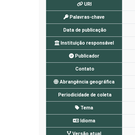
URI
Palavras-chave
Data de publicação
Instituição responsável
Publicador
Contato
Abrangência geográfica
Periodicidade de coleta
Tema
Idioma
Versão atual