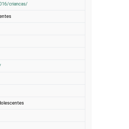
2016/criancas/
centes
/
dolescentes