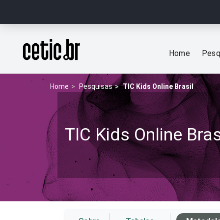
Ir para o conteúdo
Página inicial
Home
Pesq
Home
Pesquisas
TIC Kids Online Brasil
TIC Kids Online Bras