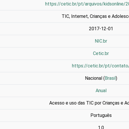
https://cetic.br/pt/arquivos/kidsonline/
TIC
,
Internet
,
Crianças e Adoles
2017-12-01
NIC.br
Cetic.br
https://cetic.br/pt/contato
Nacional (
Brasil
)
Anual
Acesso e uso das TIC por Crianças e A
Português
1.0