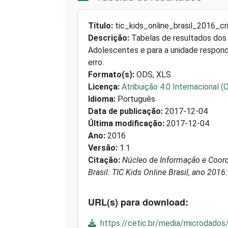
Título:
tic_kids_online_brasil_2016_c
Descrição:
Tabelas de resultados dos i
Adolescentes e para a unidade respond
erro.
Formato(s):
ODS, XLS
Licença:
Atribuição 4.0 Internacional (
Idioma:
Português
Data de publicação:
2017-12-04
Última modificação:
2017-12-04
Ano:
2016
Versão:
1.1
Citação:
Núcleo de Informação e Coord
Brasil: TIC Kids Online Brasil, ano 201
URL(s) para download:
https://cetic.br/media/microdados/