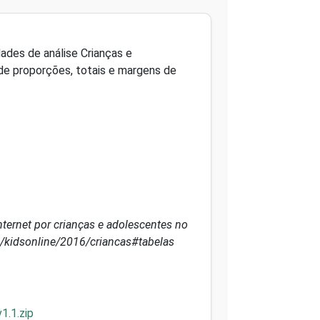
ades de análise Crianças e
de proporções, totais e margens de
ternet por crianças e adolescentes no
vos/kidsonline/2016/criancas#tabelas
1.1.zip