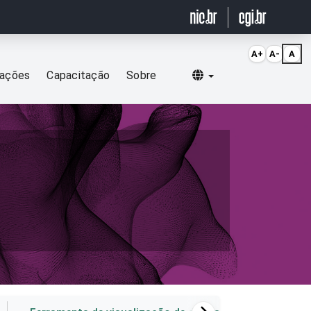
A+
A-
A
Selecionar idioma
cações
Capacitação
Sobre