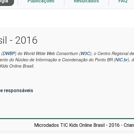
ogia
Publicações
Resultados
FAQ
il - 2016
 (
DWBP
) do World Wide Web Consortium (
W3C
), o Centro Regional 
mento do Núcleo de Informação e Coordenação do Ponto BR (
NIC.br
), 
ids Online Brasil.
 e responsáveis
Microdados TIC Kids Online Brasil - 2016 - Cri