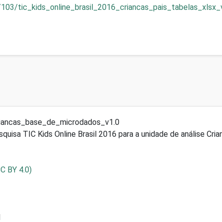
103/tic_kids_online_brasil_2016_criancas_pais_tabelas_xlsx_v
riancas_base_de_microdados_v1.0
uisa TIC Kids Online Brasil 2016 para a unidade de análise Cri
CC BY 4.0)
1