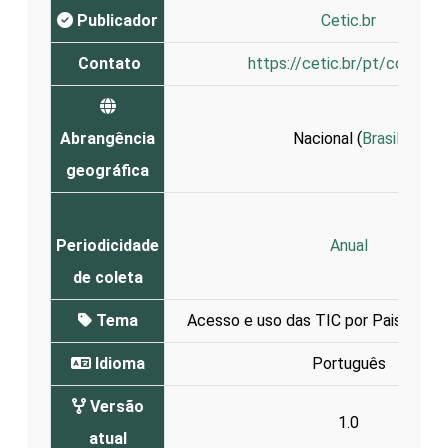
Publicador
Cetic.br
Contato
https://cetic.br/pt/contato
Abrangência
Nacional (
Brasil
)
geográfica
Periodicidade
Anual
de coleta
Tema
Acesso e uso das TIC por Pais e res
Idioma
Português
Versão
1.0
atual