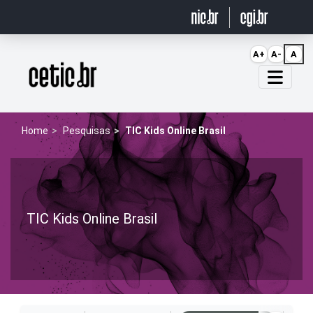
Ir para o conteúdo
A+
A-
A
Página inicial
Home
Pesquisas
TIC Kids Online Brasil
TIC Kids Online Brasil