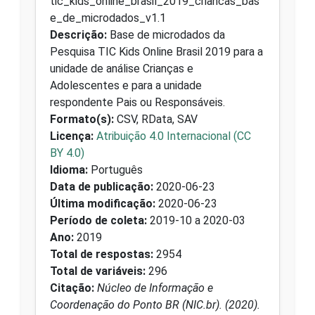
tic_kids_online_brasil_2019_criancas_bas
e_de_microdados_v1.1
Descrição:
Base de microdados da
Pesquisa TIC Kids Online Brasil 2019 para a
unidade de análise Crianças e
Adolescentes e para a unidade
respondente Pais ou Responsáveis.
Formato(s):
CSV, RData, SAV
Licença:
Atribuição 4.0 Internacional (CC
BY 4.0)
Idioma:
Português
Data de publicação:
2020-06-23
Última modificação:
2020-06-23
Período de coleta:
2019-10 a 2020-03
Ano:
2019
Total de respostas:
2954
Total de variáveis:
296
Citação:
Núcleo de Informação e
Coordenação do Ponto BR (NIC.br). (2020).