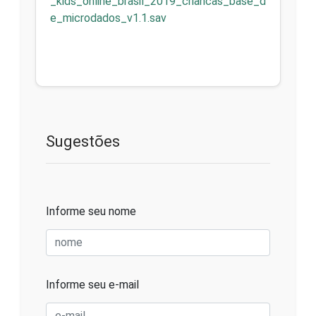
_kids_online_brasil_2019_criancas_base_d
e_microdados_v1.1.sav
Sugestões
Informe seu nome
Informe seu e-mail