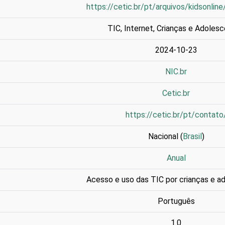
https://cetic.br/pt/arquivos/kidsonlin
TIC
,
Internet
,
Crianças e Adoles
2024-10-23
NIC.br
Cetic.br
https://cetic.br/pt/contato
Nacional (
Brasil
)
Anual
Acesso e uso das TIC por crianças e a
Português
1.0