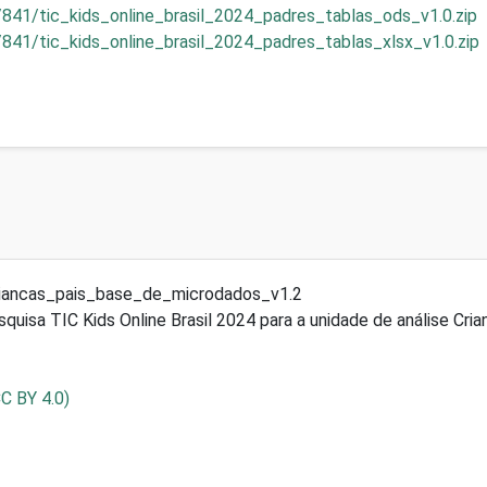
/841/tic_kids_online_brasil_2024_padres_tablas_ods_v1.0.zip
841/tic_kids_online_brasil_2024_padres_tablas_xlsx_v1.0.zip
riancas_pais_base_de_microdados_v1.2
uisa TIC Kids Online Brasil 2024 para a unidade de análise Cri
CC BY 4.0)