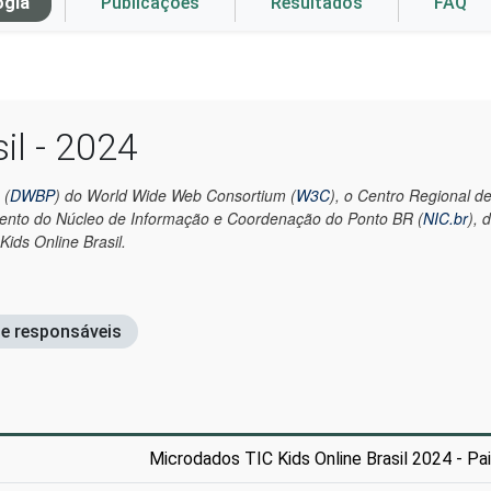
ogia
Publicações
Resultados
FAQ
il - 2024
 (
DWBP
) do World Wide Web Consortium (
W3C
), o Centro Regional 
mento do Núcleo de Informação e Coordenação do Ponto BR (
NIC.br
), 
ids Online Brasil.
 e responsáveis
Microdados TIC Kids Online Brasil 2024 - Pa