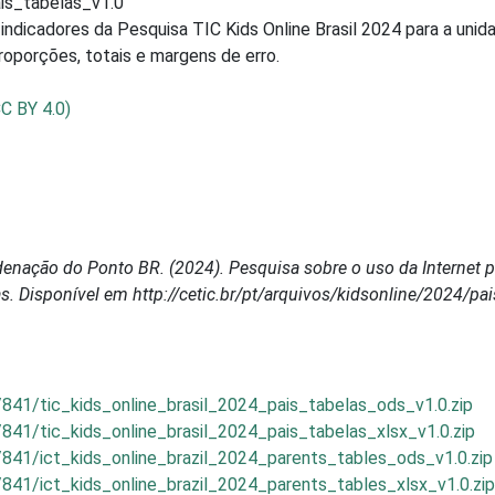
is_tabelas_v1.0
indicadores da Pesquisa TIC Kids Online Brasil 2024 para a uni
roporções, totais e margens de erro.
CC BY 4.0)
nação do Ponto BR. (2024). Pesquisa sobre o uso da Internet po
as. Disponível em http://cetic.br/pt/arquivos/kidsonline/2024/pa
/841/tic_kids_online_brasil_2024_pais_tabelas_ods_v1.0.zip
841/tic_kids_online_brasil_2024_pais_tabelas_xlsx_v1.0.zip
/841/ict_kids_online_brazil_2024_parents_tables_ods_v1.0.zip
841/ict_kids_online_brazil_2024_parents_tables_xlsx_v1.0.zip