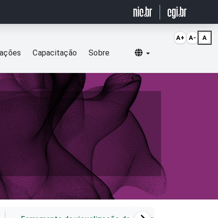
A+
A-
A
Selecionar idioma
cações
Capacitação
Sobre