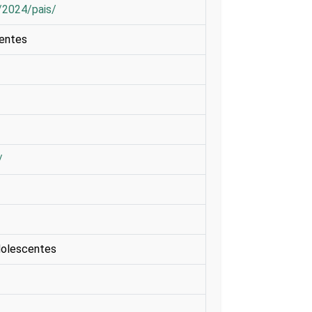
e/2024/pais/
centes
/
dolescentes