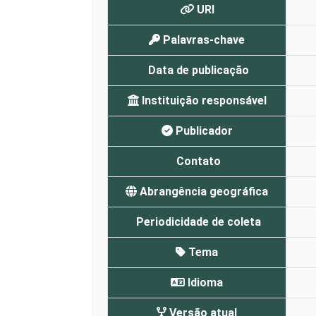
URI
Palavras-chave
Data de publicação
Instituição responsável
Publicador
Contato
Abrangência geográfica
Periodicidade de coleta
Tema
Idioma
Versão atual