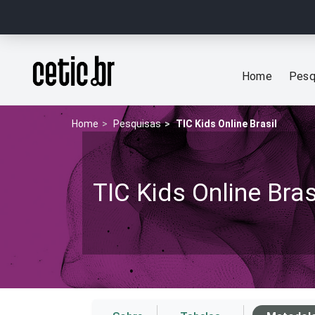
Ir para o conteúdo
Página inicial
Home
Pesq
Home
Pesquisas
TIC Kids Online Brasil
TIC Kids Online Bras