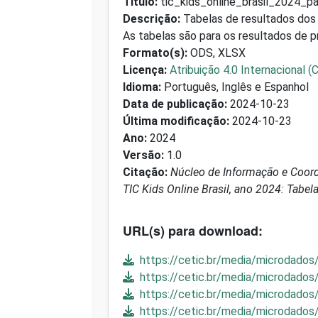
Título:
tic_kids_online_brasil_2024_pa
Descrição:
Tabelas de resultados dos 
As tabelas são para os resultados de p
Formato(s):
ODS, XLSX
Licença:
Atribuição 4.0 Internacional (
Idioma:
Português, Inglês e Espanhol
Data de publicação:
2024-10-23
Última modificação:
2024-10-23
Ano:
2024
Versão:
1.0
Citação:
Núcleo de Informação e Coorde
TIC Kids Online Brasil, ano 2024: Tabel
URL(s) para download:
https://cetic.br/media/microdados
https://cetic.br/media/microdados/
https://cetic.br/media/microdados
https://cetic.br/media/microdados/