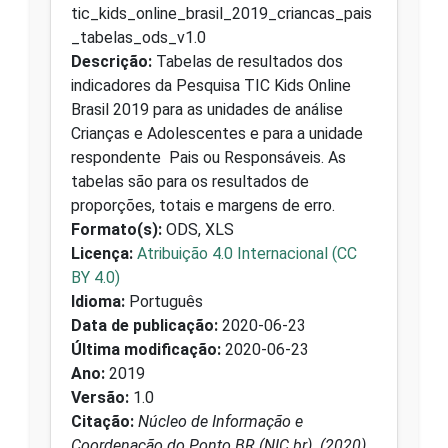
tic_kids_online_brasil_2019_criancas_pais
_tabelas_ods_v1.0
Descrição:
Tabelas de resultados dos
indicadores da Pesquisa TIC Kids Online
Brasil 2019 para as unidades de análise
Crianças e Adolescentes e para a unidade
respondente Pais ou Responsáveis. As
tabelas são para os resultados de
proporções, totais e margens de erro.
Formato(s):
ODS, XLS
Licença:
Atribuição 4.0 Internacional (CC
BY 4.0)
Idioma:
Português
Data de publicação:
2020-06-23
Última modificação:
2020-06-23
Ano:
2019
Versão:
1.0
Citação:
Núcleo de Informação e
Coordenação do Ponto BR (NIC.br). (2020).