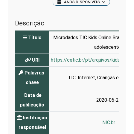
ANOS DISPONÍVEIS
Descrição
Título
Microdados TIC Kids Online Brasil - 20
adolescentes
URI
https://cetic.br/pt/arquivos/kidsonlin
Palavras-
TIC
,
Internet
,
Crianças e Adole
chave
Data de
2020-06-23
publicação
Instituição
NIC.br
responsável