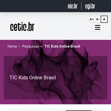
Ir para o conteúdo
A+
A-
A
Página inicial
Home
Pesquisas
TIC Kids Online Brasil
TIC Kids Online Brasil