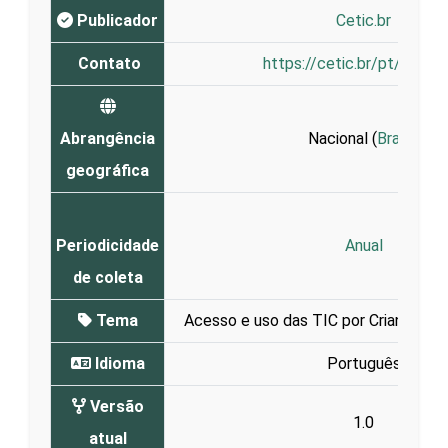
Publicador
Cetic.br
Contato
https://cetic.br/pt/conta
Abrangência
Nacional (
Brasil
)
geográfica
Periodicidade
Anual
de coleta
Tema
Acesso e uso das TIC por Crianças e
Idioma
Português
Versão
1.0
atual