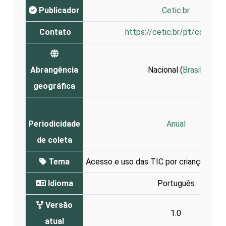
Publicador
Cetic.br
Contato
https://cetic.br/pt/contato
Abrangência
Nacional (
Brasil
)
geográfica
Periodicidade
Anual
de coleta
Tema
Acesso e uso das TIC por crianças e a
Idioma
Português
Versão
1.0
atual