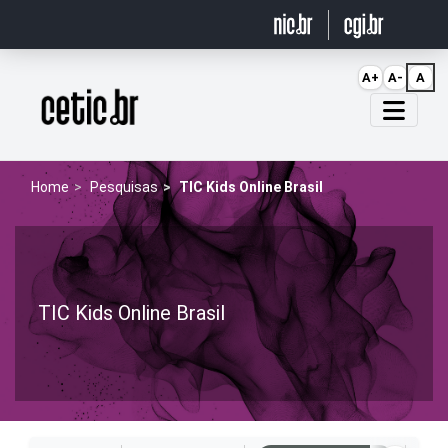
Ir para o conteúdo
A+
A-
A
Página inicial
Home
Pesquisas
TIC Kids Online Brasil
TIC Kids Online Brasil