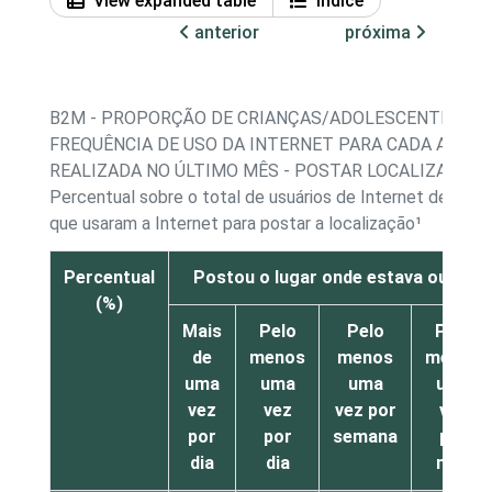
View expanded table
Índice
anterior
próxima
B2M - PROPORÇÃO DE CRIANÇAS/ADOLESCENTES, P
FREQUÊNCIA DE USO DA INTERNET PARA CADA ATIVI
REALIZADA NO ÚLTIMO MÊS - POSTAR LOCALIZAÇÃO
Percentual sobre o total de usuários de Internet de 11 a
que usaram a Internet para postar a localização¹
Percentual
Postou o lugar onde estava ou fez 
(%)
Mais
Pelo
Pelo
Pelo
de
menos
menos
menos
uma
uma
uma
uma
vez
vez
vez por
vez
por
por
semana
por
dia
dia
mês