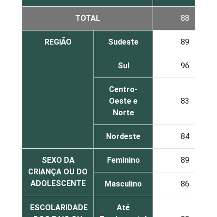
TOTAL
88
REGIÃO
Sudeste
89
Sul
96
Centro-
Oeste e
83
Norte
Nordeste
84
SEXO DA
Feminino
89
CRIANÇA OU DO
ADOLESCENTE
Masculino
86
ESCOLARIDADE
Até