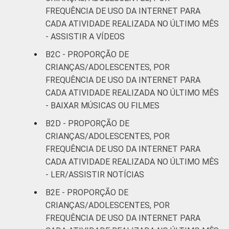
FAMILIAR
FREQUÊNCIA DE USO DA INTERNET PARA
Mais de 1
CADA ATIVIDADE REALIZADA NO ÚLTIMO MÊS
90
SM até 2 SM
- ASSISTIR A VÍDEOS
B2C - PROPORÇÃO DE
Mais de 2
90
CRIANÇAS/ADOLESCENTES, POR
SM até 3 SM
FREQUÊNCIA DE USO DA INTERNET PARA
CADA ATIVIDADE REALIZADA NO ÚLTIMO MÊS
Mais de 3
88
- BAIXAR MÚSICAS OU FILMES
SM
B2D - PROPORÇÃO DE
CLASSE
AB
90
CRIANÇAS/ADOLESCENTES, POR
SOCIAL
FREQUÊNCIA DE USO DA INTERNET PARA
C
89
CADA ATIVIDADE REALIZADA NO ÚLTIMO MÊS
- LER/ASSISTIR NOTÍCIAS
DE
75
B2E - PROPORÇÃO DE
CRIANÇAS/ADOLESCENTES, POR
¹Base: 1 358 usuários de Internet de 11 a 17
FREQUÊNCIA DE USO DA INTERNET PARA
anos que entraram/acessaram uma rede