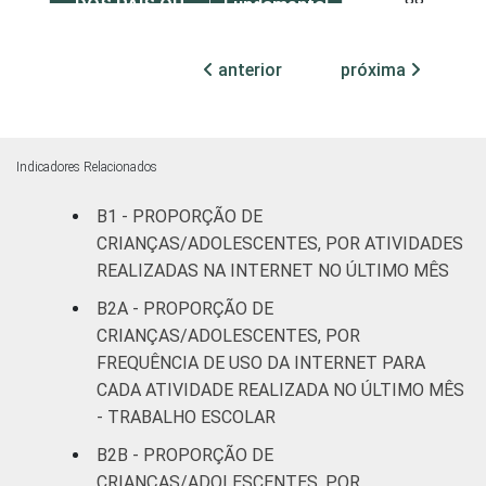
DOS PAIS OU
Fundamental
88
RESPONSÁVEIS
I
anterior
próxima
Fundamental
84
II
Médio ou
Indicadores Relacionados
90
mais
B1 - PROPORÇÃO DE
FAIXA ETÁRIA
De 11 a 12
CRIANÇAS/ADOLESCENTES, POR ATIVIDADES
85
DA CRIANÇA OU
anos
REALIZADAS NA INTERNET NO ÚLTIMO MÊS
DO
B2A - PROPORÇÃO DE
ADOLESCENTE
De 13 a 14
89
CRIANÇAS/ADOLESCENTES, POR
anos
FREQUÊNCIA DE USO DA INTERNET PARA
CADA ATIVIDADE REALIZADA NO ÚLTIMO MÊS
De 15 a 17
87
- TRABALHO ESCOLAR
anos
B2B - PROPORÇÃO DE
RENDA
Até 1 SM
79
CRIANÇAS/ADOLESCENTES, POR