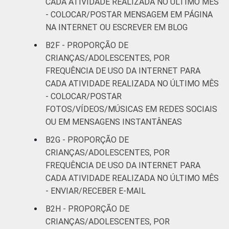
CADA ATIVIDADE REALIZADA NO ÚLTIMO MÊS
social. Respostas estimuladas. Dados
- COLOCAR/POSTAR MENSAGEM EM PÁGINA
coletados entre outubro de 2014 e fevereiro
NA INTERNET OU ESCREVER EM BLOG
de 2015.
Fonte: NIC.br - out 2014 / fev 2015
B2F - PROPORÇÃO DE
CRIANÇAS/ADOLESCENTES, POR
FREQUÊNCIA DE USO DA INTERNET PARA
CADA ATIVIDADE REALIZADA NO ÚLTIMO MÊS
- COLOCAR/POSTAR
FOTOS/VÍDEOS/MÚSICAS EM REDES SOCIAIS
OU EM MENSAGENS INSTANTÂNEAS
B2G - PROPORÇÃO DE
CRIANÇAS/ADOLESCENTES, POR
FREQUÊNCIA DE USO DA INTERNET PARA
CADA ATIVIDADE REALIZADA NO ÚLTIMO MÊS
- ENVIAR/RECEBER E-MAIL
B2H - PROPORÇÃO DE
CRIANÇAS/ADOLESCENTES, POR