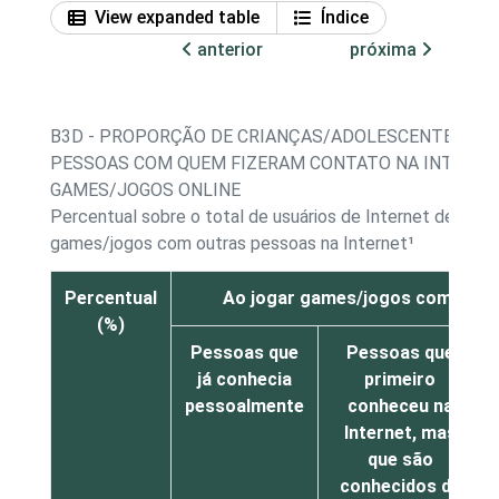
View expanded table
Índice
anterior
próxima
B3D - PROPORÇÃO DE CRIANÇAS/ADOLESCENTES, PO
PESSOAS COM QUEM FIZERAM CONTATO NA INTERNET
GAMES/JOGOS ONLINE
Percentual sobre o total de usuários de Internet de 11 a
games/jogos com outras pessoas na Internet¹
Percentual
Ao jogar games/jogos com outra
(%)
Pessoas que
Pessoas que
já conhecia
primeiro
pessoalmente
conheceu na
Internet, mas
que são
conhecidos de