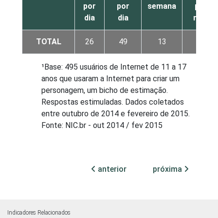
por
por
semana
por
dia
dia
mês
TOTAL
26
49
13
11
¹Base: 495 usuários de Internet de 11 a 17
anos que usaram a Internet para criar um
personagem, um bicho de estimação.
Respostas estimuladas. Dados coletados
entre outubro de 2014 e fevereiro de 2015.
Fonte: NIC.br - out 2014 / fev 2015
anterior
próxima
Indicadores Relacionados