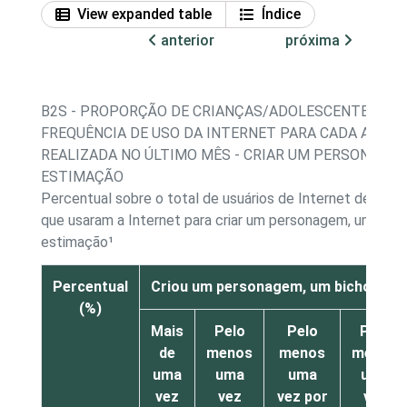
View expanded table
Índice
anterior
próxima
B2S - PROPORÇÃO DE CRIANÇAS/ADOLESCENTES, PO
FREQUÊNCIA DE USO DA INTERNET PARA CADA ATIVI
REALIZADA NO ÚLTIMO MÊS - CRIAR UM PERSONAGEM
ESTIMAÇÃO
Percentual sobre o total de usuários de Internet de 11 a
que usaram a Internet para criar um personagem, um bich
estimação¹
Percentual
Criou um personagem, um bicho de 
(%)
Mais
Pelo
Pelo
Pelo
de
menos
menos
menos
uma
uma
uma
uma
vez
vez
vez por
vez