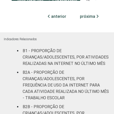
DOS PAIS OU
Fundamental
16
15
RESPONSÁVEIS
I
anterior
próxima
Fundamental
23
33
II
Médio ou
Indicadores Relacionados
19
31
mais
B1 - PROPORÇÃO DE
FAIXA ETÁRIA
De 11 a 12
CRIANÇAS/ADOLESCENTES, POR ATIVIDADES
29
25
DA CRIANÇA OU
anos
REALIZADAS NA INTERNET NO ÚLTIMO MÊS
DO
B2A - PROPORÇÃO DE
ADOLESCENTE
De 13 a 14
13
17
CRIANÇAS/ADOLESCENTES, POR
anos
FREQUÊNCIA DE USO DA INTERNET PARA
CADA ATIVIDADE REALIZADA NO ÚLTIMO MÊS
De 15 a 17
17
26
- TRABALHO ESCOLAR
anos
B2B - PROPORÇÃO DE
RENDA
Até 1 SM
23
23
CRIANÇAS/ADOLESCENTES, POR