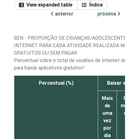
View expanded table
Índice
anterior
próxima
B2N - PROPORÇÃO DE CRIANÇAS/ADOLESCENTES, PO
INTERNET PARA CADA ATIVIDADE REALIZADA NO ÚLTI
GRATUITOS OU SEM PAGAR
Percentual sobre o total de usuários de Internet de 11 a
para baixar aplicativos gratuitos¹
Percentual (%)
Baixar aplica
Mais
Pelo
de
menos
uma
uma
vez
vez
por
por
dia
dia