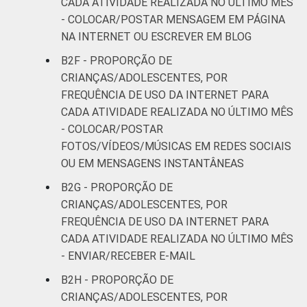
CADA ATIVIDADE REALIZADA NO ÚLTIMO MÊS
aplicativos gratuitos. Respostas
- COLOCAR/POSTAR MENSAGEM EM PÁGINA
estimuladas. Dados coletados entre outubro
NA INTERNET OU ESCREVER EM BLOG
de 2014 e fevereiro de 2015.
Fonte: NIC.br - out 2014 / fev 2015
B2F - PROPORÇÃO DE
CRIANÇAS/ADOLESCENTES, POR
FREQUÊNCIA DE USO DA INTERNET PARA
CADA ATIVIDADE REALIZADA NO ÚLTIMO MÊS
- COLOCAR/POSTAR
FOTOS/VÍDEOS/MÚSICAS EM REDES SOCIAIS
OU EM MENSAGENS INSTANTÂNEAS
B2G - PROPORÇÃO DE
CRIANÇAS/ADOLESCENTES, POR
FREQUÊNCIA DE USO DA INTERNET PARA
CADA ATIVIDADE REALIZADA NO ÚLTIMO MÊS
- ENVIAR/RECEBER E-MAIL
B2H - PROPORÇÃO DE
CRIANÇAS/ADOLESCENTES, POR