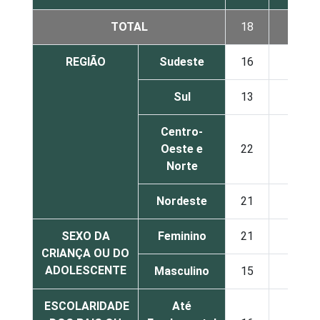
TOTAL
18
22
REGIÃO
Sudeste
16
19
Sul
13
23
Centro-
Oeste e
22
28
Norte
Nordeste
21
29
SEXO DA
Feminino
21
22
CRIANÇA OU DO
ADOLESCENTE
Masculino
15
23
ESCOLARIDADE
Até