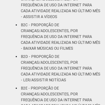
FAMILIAR
FREQUÊNCIA DE USO DA INTERNET PARA
Mais de 1
CADA ATIVIDADE REALIZADA NO ÚLTIMO MÊS
29
33
SM até 2 SM
- ASSISTIR A VÍDEOS
B2C - PROPORÇÃO DE
Mais de 2
15
35
CRIANÇAS/ADOLESCENTES, POR
SM até 3 SM
FREQUÊNCIA DE USO DA INTERNET PARA
CADA ATIVIDADE REALIZADA NO ÚLTIMO MÊS
Mais de 3
10
9
- BAIXAR MÚSICAS OU FILMES
SM
B2D - PROPORÇÃO DE
CLASSE
AB
18
30
CRIANÇAS/ADOLESCENTES, POR
SOCIAL
FREQUÊNCIA DE USO DA INTERNET PARA
C
16
21
CADA ATIVIDADE REALIZADA NO ÚLTIMO MÊS
- LER/ASSISTIR NOTÍCIAS
DE
27
19
B2E - PROPORÇÃO DE
CRIANÇAS/ADOLESCENTES, POR
¹Base: 789 usuários de Internet de 11 a 17
FREQUÊNCIA DE USO DA INTERNET PARA
anos que usaram a Internet para baixar