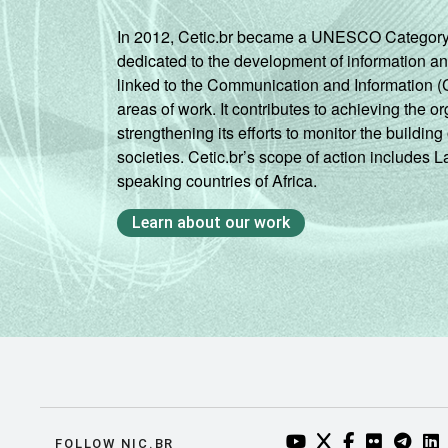
In 2012, Cetic.br became a UNESCO Category 2 C
dedicated to the development of information a
linked to the Communication and Information (
areas of work. It contributes to achieving the or
strengthening its efforts to monitor the buildi
societies. Cetic.br’s scope of action includes 
speaking countries of Africa.
Learn about our work
YOUTUBE DO NIC.BR
TWITTER DO NIC
FACEBOOK DO
FLICKR DO
TELEGR
LI
FOLLOW NIC.BR