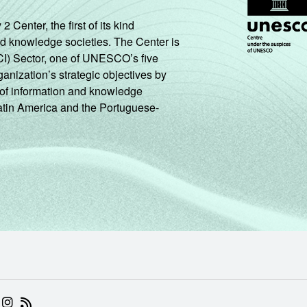
enter, the first of its kind
nd knowledge societies. The Center is
CI) Sector, one of UNESCO’s five
ganization’s strategic objectives by
ng of information and knowledge
Latin America and the Portuguese-
 (ABRE EM NOVA ABA)
.BR (ABRE EM NOVA ABA)
 NIC.BR (ABRE EM NOVA ABA)
 NIC.BR (ABRE EM NOVA ABA)
AM DO NIC.BR (ABRE EM NOVA ABA)
NKEDIN DO NIC.BR (ABRE EM NOVA ABA)
INSTAGRAM DO NIC.BR (ABRE EM NOVA ABA)
RSS DO NIC.BR (ABRE EM NOVA ABA)