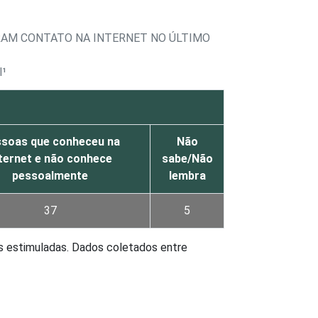
RAM CONTATO NA INTERNET NO ÚLTIMO
l¹
soas que conheceu na
Não
ternet e não conhece
sabe/Não
pessoalmente
lembra
37
5
s estimuladas. Dados coletados entre