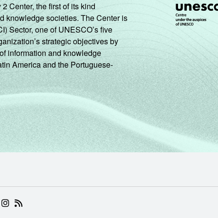
enter, the first of its kind
nd knowledge societies. The Center is
CI) Sector, one of UNESCO’s five
ganization’s strategic objectives by
ng of information and knowledge
Latin America and the Portuguese-
 (ABRE EM NOVA ABA)
.BR (ABRE EM NOVA ABA)
 NIC.BR (ABRE EM NOVA ABA)
 NIC.BR (ABRE EM NOVA ABA)
AM DO NIC.BR (ABRE EM NOVA ABA)
NKEDIN DO NIC.BR (ABRE EM NOVA ABA)
INSTAGRAM DO NIC.BR (ABRE EM NOVA ABA)
RSS DO NIC.BR (ABRE EM NOVA ABA)