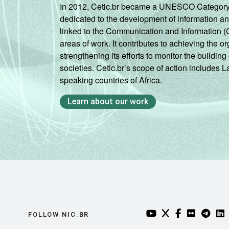
In 2012, Cetic.br became a UNESCO Category 2 C
dedicated to the development of information a
linked to the Communication and Information (
areas of work. It contributes to achieving the or
strengthening its efforts to monitor the buildi
societies. Cetic.br’s scope of action includes 
speaking countries of Africa.
Learn about our work
YOUTUBE DO NIC.BR
TWITTER DO NIC
FACEBOOK DO
FLICKR DO
TELEGR
LI
FOLLOW NIC.BR