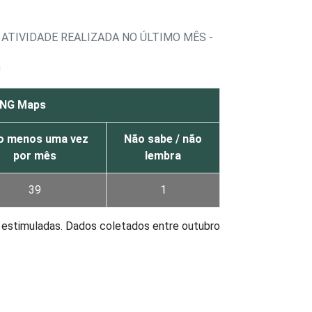
ATIVIDADE REALIZADA NO ÚLTIMO MÊS -
¹
ING Maps
o menos uma vez
Não sabe / não
por mês
lembra
39
1
s estimuladas. Dados coletados entre outubro