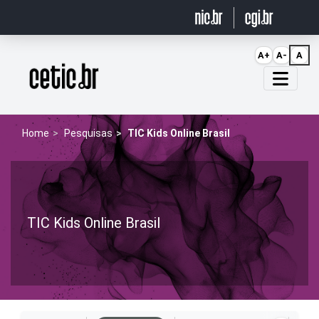
Ir para o conteúdo
A+
A-
A
Página inicial
Home
Pesquisas
TIC Kids Online Brasil
TIC Kids Online Brasil