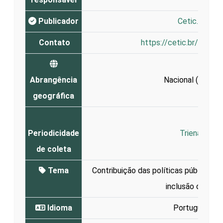
Publicador
Cetic.br
Contato
https://cetic.br/en/co
Abrangência
Nacional (
Brasil
)
geográfica
Periodicidade
Trienal
de coleta
Tema
Contribuição das políticas públicas d
inclusão digital
Idioma
Português