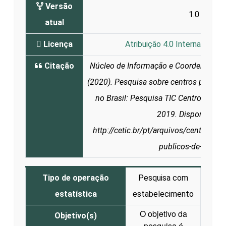
Versão
1.0
atual
Licença
Atribuição 4.0 Internacional 
Citação
Núcleo de Informação e Coordenação d
(2020). Pesquisa sobre centros público
no Brasil: Pesquisa TIC Centros Públ
2019. Disponível e
http://cetic.br/pt/arquivos/centrospu
publicos-de-acesso
Tipo de operação
Pesquisa com
estatística
estabelecimento
O objetivo da
Objetivo(s)
pesquisa é