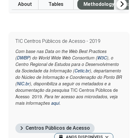
About
Tables
Methodology
(Available i
TIC Centros Públicos de Acesso - 2019
Com base nas Data on the Web Best Practices
(
DWBP
) do World Wide Web Consortium (
W3C
), o
Centro Regional de Estudos para o Desenvolvimento
da Sociedade da Informação (
Cetic.br
)
, departamento
do Núcleo de Informação e Coordenação do Ponto BR
(
NIC.br
), disponibiliza a seguir os metadados e a
documentação da pesquisa
TIC Centros Públicos de
Acesso 2019
. Para ter acesso aos microdados, veja
mais informações
aqui
.
Centros Públicos de Acesso
ANOS DISPONÍVEIS