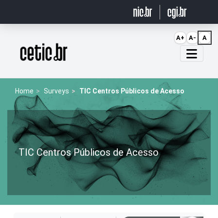
Ir para o conteúdo
A+
A-
A
Página inicial
Home
Surveys
TIC Centros Públicos de Acesso
TIC Centros Públicos de Acesso