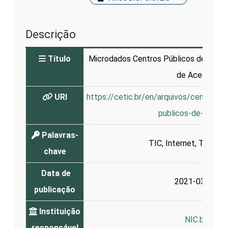
Descrição
Título
Microdados Centros Públicos de Acess
de Acesso
URI
https://cetic.br/en/arquivos/centrosp
publicos-de-acess
Palavras-
TIC
,
Internet
,
Telecen
chave
Data de
2021-03-03
publicação
Instituição
NIC.br
responsável